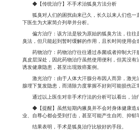
◆【传统治疗】不手术治狐臭方法分析
狐臭对人们的困扰由来已久，长久以来人们也一直
下医生为大家简介列举并分析。
偏方治疗：该方法是较为原始的狐臭方法，往往是
臭法，但只能起到暂时缓解的作用，且长时间使用会
药物治疗：药物治疗往往通过杀菌或者抑制大汗腺
真皮层深处，因此药物治疗虽然使用便利，但其没有
诱发健康隐患，甚至出现致癌案例。
激光治疗：由于人体大汗腺分布因人而异，激光治
腺埋下复发隐患，而清除力度掌握不好则可能损伤正
通过以上医生对非手术疗法的分析可以看出，治疗
◆【提醒】虽然短期内腋臭并不会对身体健康造成
业、自尊心都会受到打击，甚至可能产生自闭、抑郁
结果表明，手术是狐臭治疗比较好的手段。